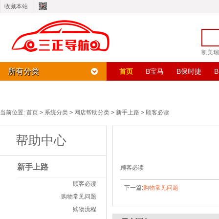
收藏本站
凯美瑞
所有分类
首页
B宝马
B保时捷
G广汽传祺
H哈弗
H海马
H华泰
H黄海
J JEEP
J吉
当前位置:
首页
>
系统分类
>
网店帮助分类
>
新手上路
>
顾客必读
帮助中心
新手上路
顾客必读
顾客必读
下一篇:
购物常见问题
购物常见问题
购物流程