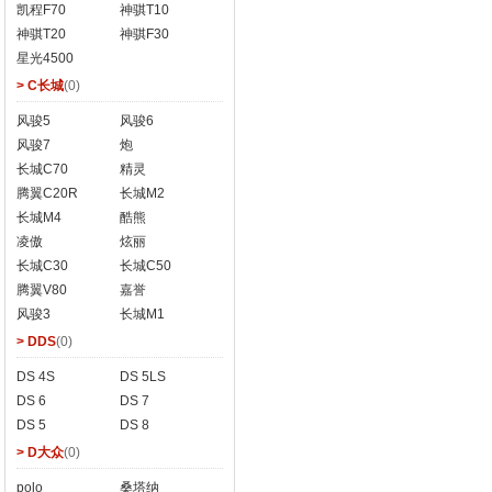
凯程F70
神骐T10
神骐T20
神骐F30
星光4500
> C长城
(0)
风骏5
风骏6
风骏7
炮
长城C70
精灵
腾翼C20R
长城M2
长城M4
酷熊
凌傲
炫丽
长城C30
长城C50
腾翼V80
嘉誉
风骏3
长城M1
> DDS
(0)
DS 4S
DS 5LS
DS 6
DS 7
DS 5
DS 8
> D大众
(0)
polo
桑塔纳