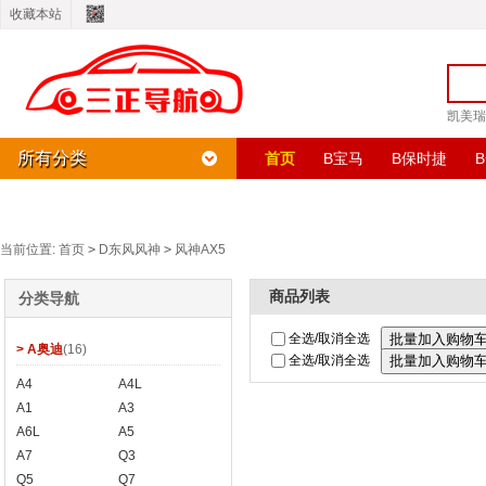
收藏本站
凯美瑞
所有分类
首页
B宝马
B保时捷
G广汽传祺
H哈弗
H海马
H华泰
H黄海
J JEEP
J吉
当前位置:
首页
>
D东风风神
>
风神AX5
商品列表
分类导航
全选/取消全选
> A奥迪
(16)
全选/取消全选
A4
A4L
A1
A3
A6L
A5
A7
Q3
Q5
Q7