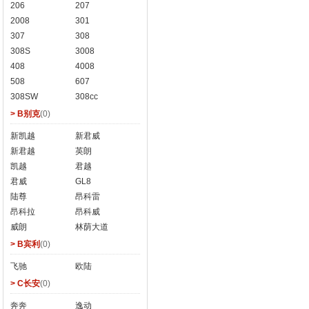
206
207
2008
301
307
308
308S
3008
408
4008
508
607
308SW
308cc
> B别克
(0)
新凯越
新君威
新君越
英朗
凯越
君越
君威
GL8
陆尊
昂科雷
昂科拉
昂科威
威朗
林荫大道
> B宾利
(0)
飞驰
欧陆
> C长安
(0)
奔奔
逸动