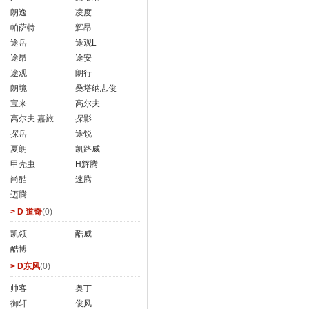
朗逸
凌度
帕萨特
辉昂
途岳
途观L
途昂
途安
途观
朗行
朗境
桑塔纳志俊
宝来
高尔夫
高尔夫.嘉旅
探影
探岳
途锐
夏朗
凯路威
甲壳虫
H辉腾
尚酷
速腾
迈腾
> D 道奇
(0)
凯领
酷威
酷博
> D东风
(0)
帅客
奥丁
御轩
俊风