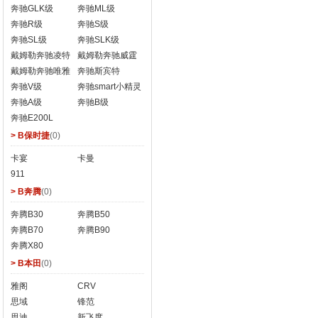
奔驰GLK级
奔驰ML级
奔驰R级
奔驰S级
奔驰SL级
奔驰SLK级
戴姆勒奔驰凌特
戴姆勒奔驰威霆
戴姆勒奔驰唯雅
奔驰斯宾特
诺
奔驰V级
Sprinter
奔驰smart小精灵
奔驰A级
奔驰B级
奔驰E200L
> B保时捷
(0)
卡宴
卡曼
911
> B奔腾
(0)
奔腾B30
奔腾B50
奔腾B70
奔腾B90
奔腾X80
> B本田
(0)
雅阁
CRV
思域
锋范
思迪
新飞度