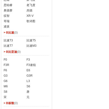
思铂睿
老飞度
奥德赛
杰德
缤智
XR-V
哥瑞
歌诗图
凌派
> B比速
(0)
比速T3
比速T5
比速T7
比速M3
> B比亚迪
(0)
F0
F3
F3R
F3速锐
F6
E6
G3
G3R
G6
L3
M6
S6
S8
唐
宋
元
> B标致
(0)